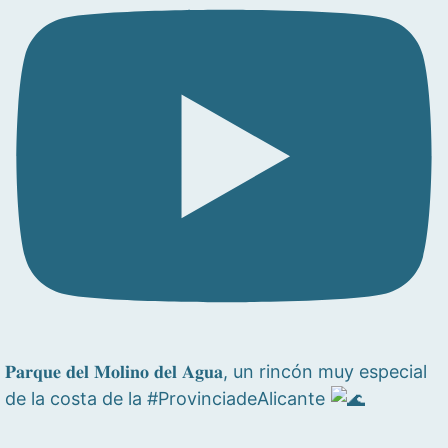
𝐏𝐚𝐫𝐪𝐮𝐞 𝐝𝐞𝐥 𝐌𝐨𝐥𝐢𝐧𝐨 𝐝𝐞𝐥 𝐀𝐠𝐮𝐚, un rincón muy especial
de la costa de la #ProvinciadeAlicante