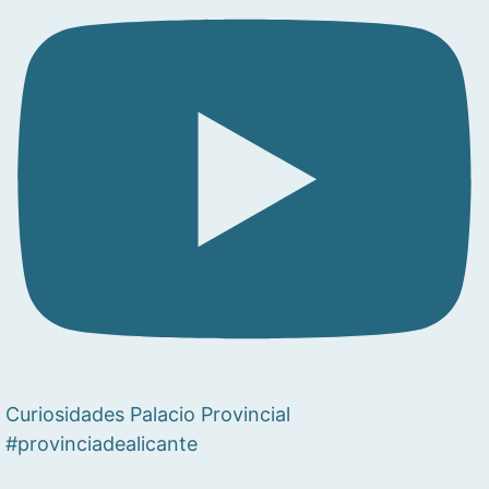
Curiosidades Palacio Provincial
#provinciadealicante