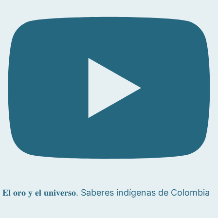
𝐄𝐥 𝐨𝐫𝐨 𝐲 𝐞𝐥 𝐮𝐧𝐢𝐯𝐞𝐫𝐬𝐨. Saberes indígenas de Colombia