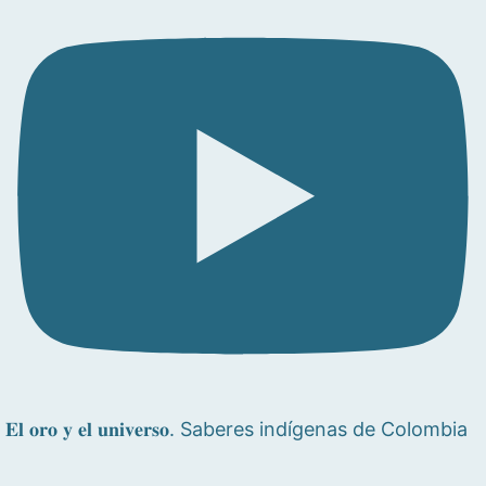
𝐄𝐥 𝐨𝐫𝐨 𝐲 𝐞𝐥 𝐮𝐧𝐢𝐯𝐞𝐫𝐬𝐨. Saberes indígenas de Colombia