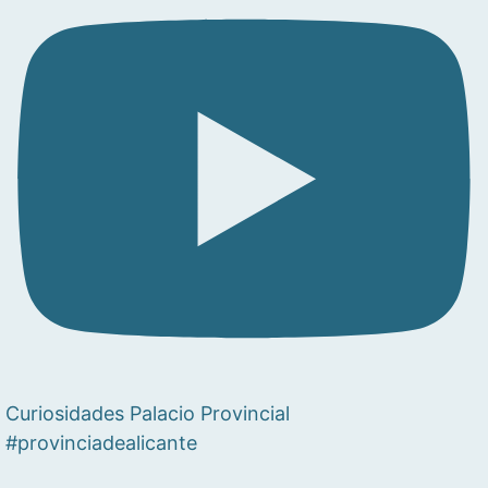
Curiosidades Palacio Provincial
#provinciadealicante