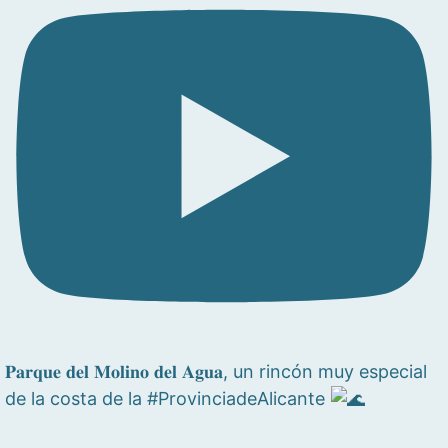
𝐏𝐚𝐫𝐪𝐮𝐞 𝐝𝐞𝐥 𝐌𝐨𝐥𝐢𝐧𝐨 𝐝𝐞𝐥 𝐀𝐠𝐮𝐚, un rincón muy especial
de la costa de la #ProvinciadeAlicante