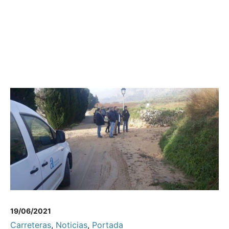
19/06/2021
Carreteras
,
Noticias
,
Portada