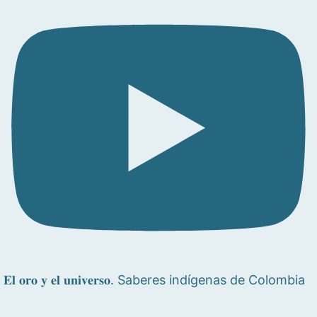
𝐄𝐥 𝐨𝐫𝐨 𝐲 𝐞𝐥 𝐮𝐧𝐢𝐯𝐞𝐫𝐬𝐨. Saberes indígenas de Colombia