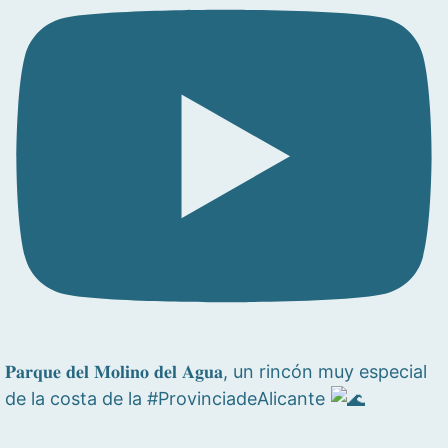
𝐏𝐚𝐫𝐪𝐮𝐞 𝐝𝐞𝐥 𝐌𝐨𝐥𝐢𝐧𝐨 𝐝𝐞𝐥 𝐀𝐠𝐮𝐚, un rincón muy especial
de la costa de la #ProvinciadeAlicante