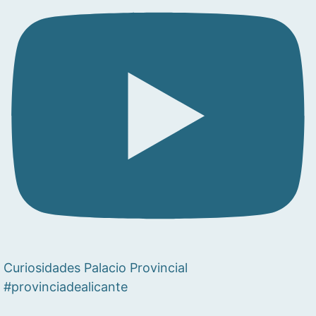
Curiosidades Palacio Provincial
#provinciadealicante