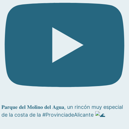
𝐏𝐚𝐫𝐪𝐮𝐞 𝐝𝐞𝐥 𝐌𝐨𝐥𝐢𝐧𝐨 𝐝𝐞𝐥 𝐀𝐠𝐮𝐚, un rincón muy especial
de la costa de la #ProvinciadeAlicante