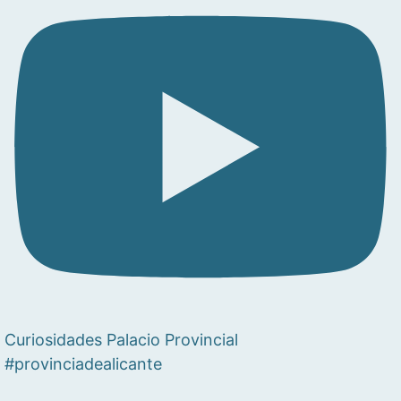
Curiosidades Palacio Provincial
#provinciadealicante