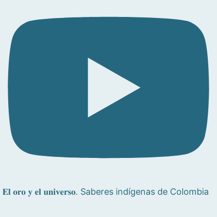
𝐄𝐥 𝐨𝐫𝐨 𝐲 𝐞𝐥 𝐮𝐧𝐢𝐯𝐞𝐫𝐬𝐨. Saberes indígenas de Colombia