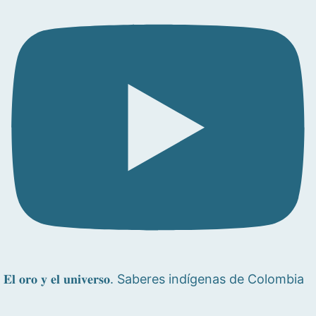
𝐄𝐥 𝐨𝐫𝐨 𝐲 𝐞𝐥 𝐮𝐧𝐢𝐯𝐞𝐫𝐬𝐨. Saberes indígenas de Colombia