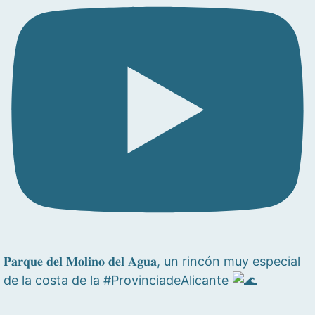
𝐏𝐚𝐫𝐪𝐮𝐞 𝐝𝐞𝐥 𝐌𝐨𝐥𝐢𝐧𝐨 𝐝𝐞𝐥 𝐀𝐠𝐮𝐚, un rincón muy especial
de la costa de la #ProvinciadeAlicante