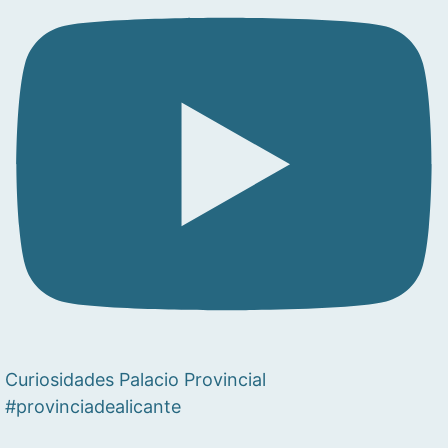
Curiosidades Palacio Provincial
#provinciadealicante