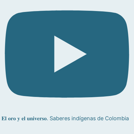
𝐄𝐥 𝐨𝐫𝐨 𝐲 𝐞𝐥 𝐮𝐧𝐢𝐯𝐞𝐫𝐬𝐨. Saberes indígenas de Colombia