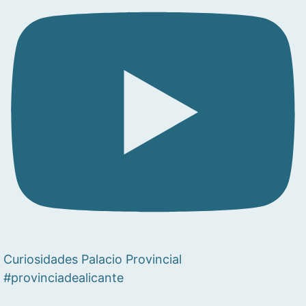
Curiosidades Palacio Provincial
#provinciadealicante