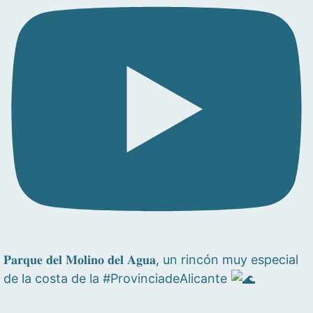
𝐏𝐚𝐫𝐪𝐮𝐞 𝐝𝐞𝐥 𝐌𝐨𝐥𝐢𝐧𝐨 𝐝𝐞𝐥 𝐀𝐠𝐮𝐚, un rincón muy especial
de la costa de la #ProvinciadeAlicante