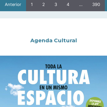
Anterior
1
2
3
4
…
390
Agenda Cultural