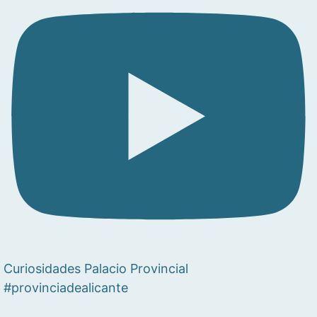
Curiosidades Palacio Provincial
#provinciadealicante