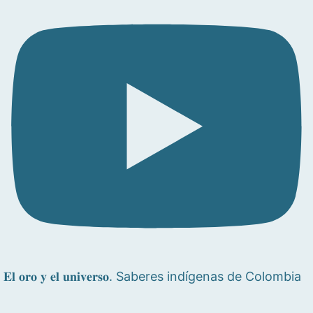
𝐄𝐥 𝐨𝐫𝐨 𝐲 𝐞𝐥 𝐮𝐧𝐢𝐯𝐞𝐫𝐬𝐨. Saberes indígenas de Colombia