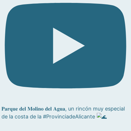
𝐏𝐚𝐫𝐪𝐮𝐞 𝐝𝐞𝐥 𝐌𝐨𝐥𝐢𝐧𝐨 𝐝𝐞𝐥 𝐀𝐠𝐮𝐚, un rincón muy especial
de la costa de la #ProvinciadeAlicante