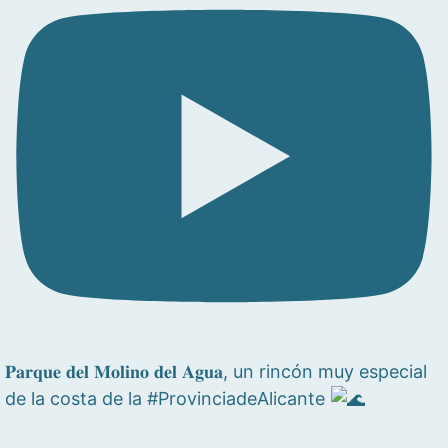
𝐏𝐚𝐫𝐪𝐮𝐞 𝐝𝐞𝐥 𝐌𝐨𝐥𝐢𝐧𝐨 𝐝𝐞𝐥 𝐀𝐠𝐮𝐚, un rincón muy especial
de la costa de la #ProvinciadeAlicante