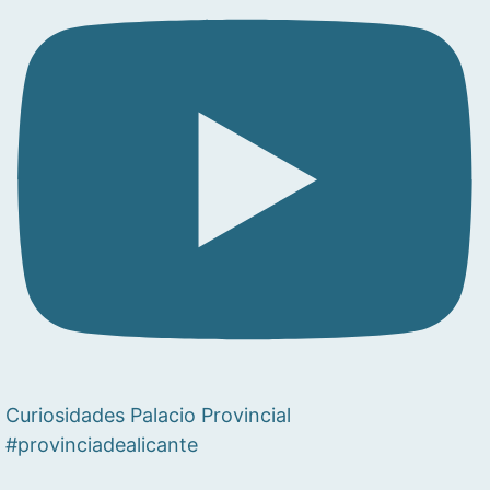
Curiosidades Palacio Provincial
#provinciadealicante