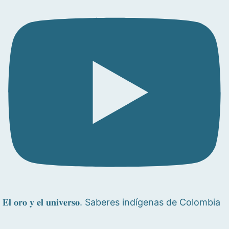
𝐄𝐥 𝐨𝐫𝐨 𝐲 𝐞𝐥 𝐮𝐧𝐢𝐯𝐞𝐫𝐬𝐨. Saberes indígenas de Colombia