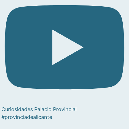
Curiosidades Palacio Provincial
#provinciadealicante