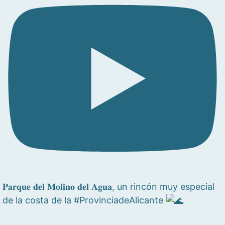
𝐏𝐚𝐫𝐪𝐮𝐞 𝐝𝐞𝐥 𝐌𝐨𝐥𝐢𝐧𝐨 𝐝𝐞𝐥 𝐀𝐠𝐮𝐚, un rincón muy especial
de la costa de la #ProvinciadeAlicante