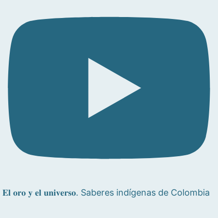
𝐄𝐥 𝐨𝐫𝐨 𝐲 𝐞𝐥 𝐮𝐧𝐢𝐯𝐞𝐫𝐬𝐨. Saberes indígenas de Colombia