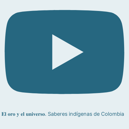
𝐄𝐥 𝐨𝐫𝐨 𝐲 𝐞𝐥 𝐮𝐧𝐢𝐯𝐞𝐫𝐬𝐨. Saberes indígenas de Colombia