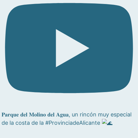
𝐏𝐚𝐫𝐪𝐮𝐞 𝐝𝐞𝐥 𝐌𝐨𝐥𝐢𝐧𝐨 𝐝𝐞𝐥 𝐀𝐠𝐮𝐚, un rincón muy especial
de la costa de la #ProvinciadeAlicante