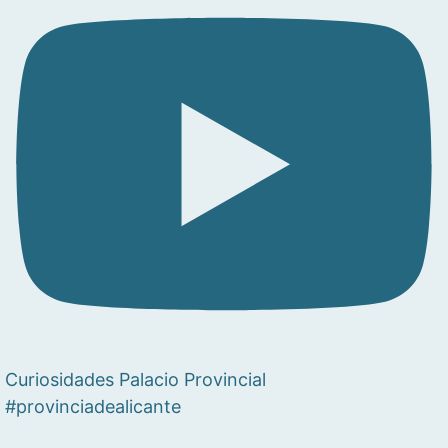
Curiosidades Palacio Provincial
#provinciadealicante