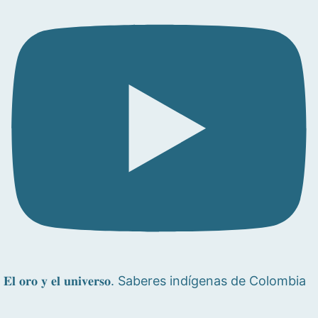
𝐄𝐥 𝐨𝐫𝐨 𝐲 𝐞𝐥 𝐮𝐧𝐢𝐯𝐞𝐫𝐬𝐨. Saberes indígenas de Colombia