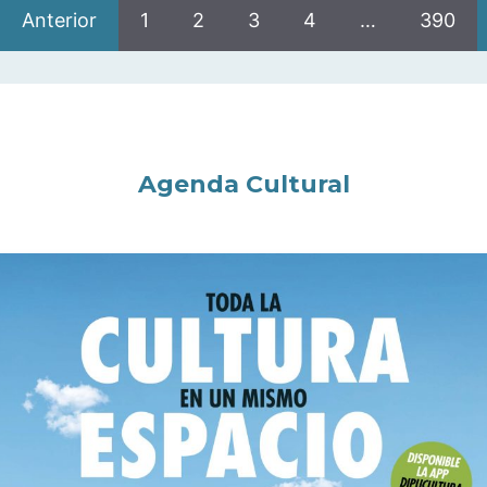
Anterior
1
2
3
4
…
390
Agenda Cultural