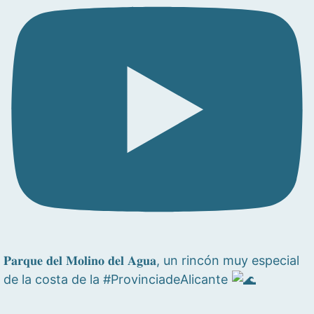
𝐏𝐚𝐫𝐪𝐮𝐞 𝐝𝐞𝐥 𝐌𝐨𝐥𝐢𝐧𝐨 𝐝𝐞𝐥 𝐀𝐠𝐮𝐚, un rincón muy especial
de la costa de la #ProvinciadeAlicante