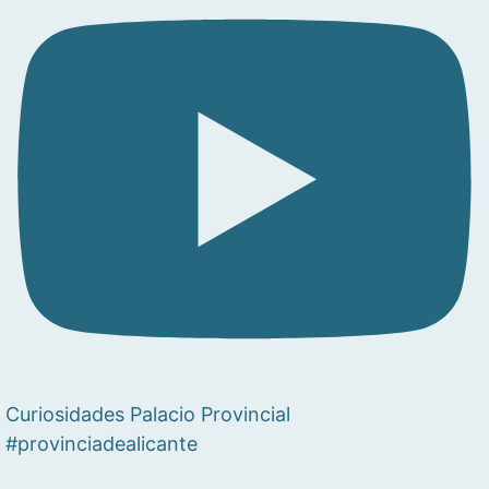
Curiosidades Palacio Provincial
#provinciadealicante