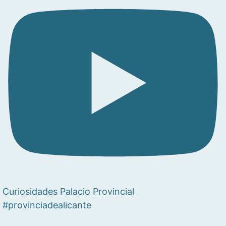
Curiosidades Palacio Provincial
#provinciadealicante