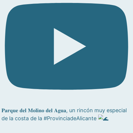
𝐏𝐚𝐫𝐪𝐮𝐞 𝐝𝐞𝐥 𝐌𝐨𝐥𝐢𝐧𝐨 𝐝𝐞𝐥 𝐀𝐠𝐮𝐚, un rincón muy especial
de la costa de la #ProvinciadeAlicante