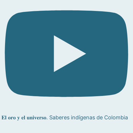
𝐄𝐥 𝐨𝐫𝐨 𝐲 𝐞𝐥 𝐮𝐧𝐢𝐯𝐞𝐫𝐬𝐨. Saberes indígenas de Colombia